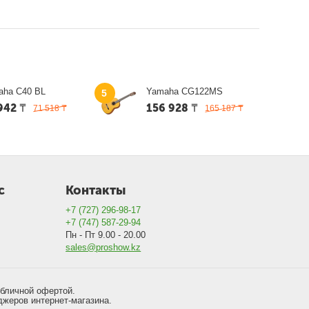
aha C40 BL
Yamaha CG122MS
5
942
₸
156 928
₸
71 518
₸
165 187
₸
с
Контакты
+7 (727) 296-98-17
+7 (747) 587-29-94
Пн - Пт 9.00 - 20.00
sales@proshow.kz
убличной офертой.
джеров интернет-магазина.