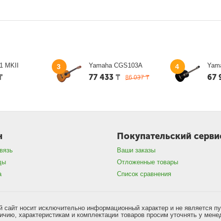
1 MKII
Yamaha CGS103A
Yam
3
4
₸
77 433
₸
67 
86 037
₸
н
Покупательский серви
вязь
Ваши заказы
ды
Отложенные товары
а
Список сравнения
 сайт носит исключительно информационный характер и не является п
чию, характеристикам и комплектации товаров просим уточнять у мене