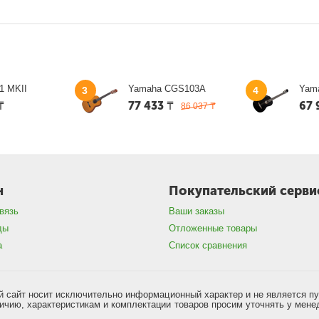
1 MKII
Yamaha CGS103A
Yam
3
4
₸
77 433
₸
67 
86 037
₸
н
Покупательский серви
вязь
Ваши заказы
ды
Отложенные товары
а
Список сравнения
 сайт носит исключительно информационный характер и не является п
чию, характеристикам и комплектации товаров просим уточнять у мене