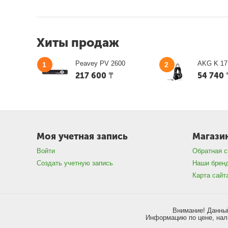
Хиты продаж
Peavey PV 2600
AKG K 17
1
2
217 600
₸
54 740
Моя учетная запись
Магази
Войти
Обратная с
Создать учетную запись
Наши брен
Карта сайт
Внимание! Данный
Информацию по цене, нали