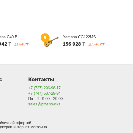
aha C40 BL
Yamaha CG122MS
5
942
₸
156 928
₸
71 518
₸
165 187
₸
с
Контакты
+7 (727) 296-98-17
+7 (747) 587-29-94
Пн - Пт 9.00 - 20.00
sales@proshow.kz
убличной офертой.
джеров интернет-магазина.