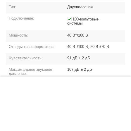
Тип:
Двухполосная
Подключение:
100-вольтовые
системы
Мощность:
40 Вт/100 В
Отводы трансформатора:
40 Вт/100 В, 20 Вт/70 В
Чувствительность:
91 дБ ± 2 дБ
Максимальное звуковое
107 дБ ± 2 дБ
давление:
−
+
В корзину
Частотный диапазон:
70 Гц - 20 кГц
Излучатели (динамики):
НЧ - 6,5'', ВЧ - 2,5''
Размеры:
284 x 215 x 189 мм
Вес:
3,5 кг
Страна сборки:
Китай