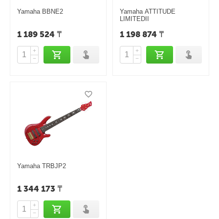
Yamaha BBNE2
Yamaha ATTITUDE
LIMITEDII
1 189 524
₸
1 198 874
₸
+
+
−
−
Yamaha TRBJP2
1 344 173
₸
+
−