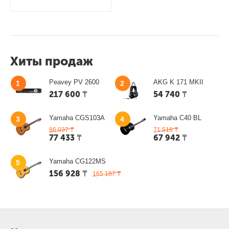
Хиты продаж
Peavey PV 2600
AKG K 171 MKII
1
2
217 600
₸
54 740
₸
Yamaha CGS103A
Yamaha C40 BL
3
4
86 037
₸
71 518
₸
77 433
₸
67 942
₸
Yamaha CG122MS
5
156 928
₸
165 187
₸