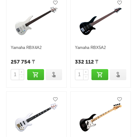
Yamaha RBX4A2
Yamaha RBX5A2
257 754
₸
332 112
₸
+
+
−
−