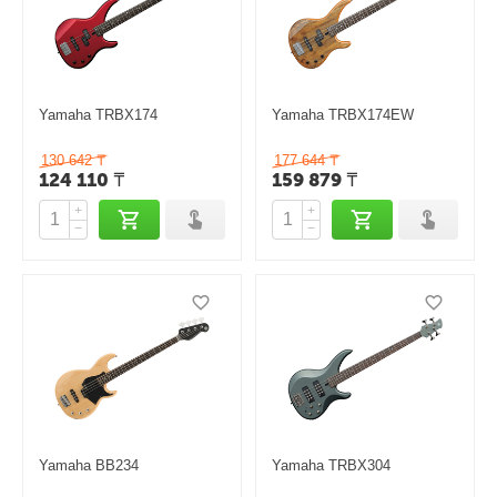
Yamaha TRBX174
Yamaha TRBX174EW
130 642
₸
177 644
₸
124 110
₸
159 879
₸
+
+
−
−
Yamaha BB234
Yamaha TRBX304