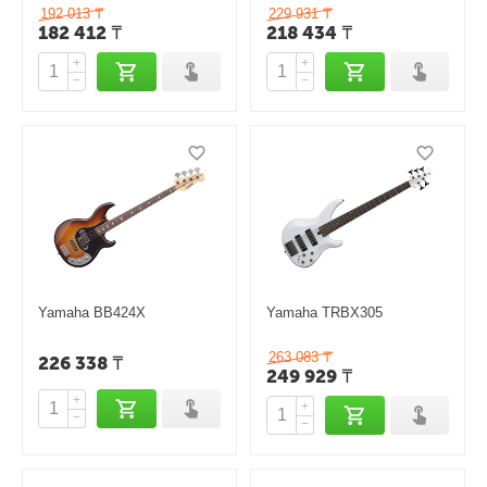
192 013
₸
229 931
₸
182 412
₸
218 434
₸
+
+
−
−
Yamaha BB424X
Yamaha TRBX305
263 083
₸
226 338
₸
249 929
₸
+
+
−
−