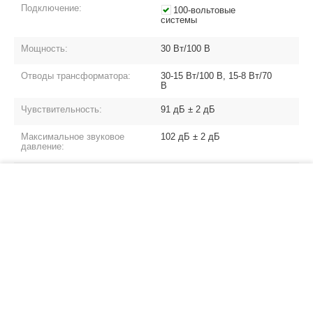
Подключение:
100-вольтовые
системы
Мощность:
30 Вт/100 В
Отводы трансформатора:
30-15 Вт/100 В, 15-8 Вт/70
В
Чувствительность:
91 дБ ± 2 дБ
Максимальное звуковое
102 дБ ± 2 дБ
давление:
Частотный диапазон:
110 Гц - 18 кГц
−
+
В корзину
Излучатели (динамики):
5'' x 1
Степень защиты оболочки (IP):
Нет данных
Размеры:
230 x 230 x 196 мм
Вес:
2 кг
Цвета:
Белый или кремовый