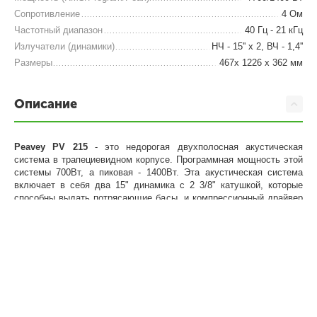
Сопротивление
4 Ом
Частотный диапазон
40 Гц - 21 кГц
Излучатели (динамики)
НЧ - 15'' x 2, ВЧ - 1,4''
Размеры
467x 1226 x 362 мм
Описание
Peavey PV 215
- это недорогая двухполосная акустическая
система в трапециевидном корпусе. Программная мощность этой
системы 700Вт, а пиковая - 1400Вт. Эта акустическая система
включает в себя два 15" динамика с 2 3/8" катушкой, которые
способны выдать потрясающие басы, и компрессионный драйвер
RX14 с прямо направленным рупором, угол раскрытия которого
90 х 40 градусов. Покрытый тканью корпус с прочной
металлической решёткой позволяет безопасно перевозить PV
215.
Характеристики