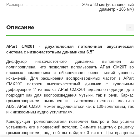
Размеры
205 х 80 мм (установочный
диаметр - 186 мм)
Описание
APart CM20T - двухполосная потолочная акустическая
система с низкочастотным динамиком 6.5"
Диффузор низкочастотного динамика выполнен из
полипропилена, что позволяет использовать APart CM20T во
влажных помещениях и обеспечивает очень низкий уровень
искажений. Для расширения воспроизводимых частот в APart
CMX20T встроен высокочастотный динамик с купольным
диффузором 1" из шелка. APart CMX20T идеально подходит для
подходит как для воспроизведения музыки, так и речи. Каркас
громкоговорителя выполнен из высококачественного пластика
ABS. APart CM20T может подключаться как к 100-вольтовым, так
и к низкоомным аудио усилителям.
Конструкция громкоговорителя позволяет быстро и без усилий
установить его в подвесной потолок. Снимите защитную решетку
громкоговорителя, под ней вы найдете 3 винта. При вращении
этих винтов осуществляется зажим громкоговорителя с тыльной