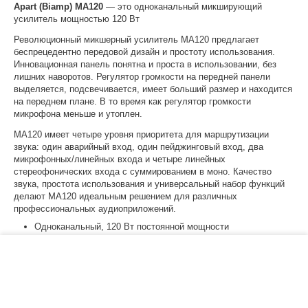
Apart (Biamp) MA120
— это одноканальный микширующий
усилитель мощностью 120 Вт
Революционный микшерный усилитель MA120 предлагает
беспрецедентно передовой дизайн и простоту использования.
Инновационная панель понятна и проста в использовании, без
лишних наворотов. Регулятор громкости на передней панели
выделяется, подсвечивается, имеет больший размер и находится
на переднем плане. В то время как регулятор громкости
микрофона меньше и утоплен.
MA120 имеет четыре уровня приоритета для маршрутизации
звука: один аварийный вход, один пейджинговый вход, два
микрофонных/линейных входа и четыре линейных
стереофонических входа с суммированием в моно. Качество
звука, простота использования и универсальный набор функций
делают MA120 идеальным решением для различных
профессиональных аудиоприложений.
Одноканальный, 120 Вт постоянной мощности
Поддерживает выходы 4 Ом и 70 В/100 В.
−
+
В корзину
Усилитель класса D
Интуитивно понятные передняя и задняя панели
Четыре уровня приоритета
Приоритетный выход 24 В блокирует локальные регуляторы