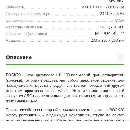
системы
Мощность
20 Вт/100 В, 60 Вт/8 Ом
Отводы трансформатора
20-10-5-2,5 Вт
Сопротивление
8 Ом
Частотный диапазон
60 Гц - 20 кГц
Излучатели (динамики)
НЧ - 6,5'', ВЧ - 1''
Размеры
200 х 280 х 260 мм
Описание
ROCK20
- это двухполосный 100-вольтовый громкоговоритель
(колонка), который представляет собой идеальное решение для
прослушивания музыки в саду, на открытой террасе или другом
открытом пространстве на улице. Этот динамик имеет серый
корпус из АБС-пластика и выглядит как «камень», что делает его
почти невидимым.
Просто скройте всепогодный уличный громкоговоритель ROCK20
между растениями, и люди будут удивляться, откуда доносится
этот великолепный звук. Из-за его неприметного вида он -
идеальное решение для садов, парков, дворов и других подобных
−
+
В корзину