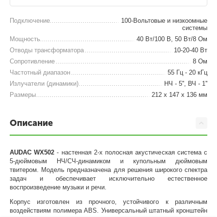
Подключение
100-Вольтовые и низкоомные
системы
Мощность
40 Вт/100 В, 50 Вт/8 Ом
Отводы трансформатора
10-20-40 Вт
Сопротивление
8 Ом
Частотный диапазон
55 Гц - 20 кГц
Излучатели (динамики)
НЧ - 5'', ВЧ - 1''
Размеры
212 х 147 х 136 мм
Описание
AUDAC WX502
- настенная 2-х полосная акустическая система с
5-дюймовым НЧ/СЧ-динамиком и купольным дюймовым
твитером. Модель предназначена для решения широкого спектра
задач и обеспечивает исключительно естественное
воспроизведение музыки и речи.
Корпус изготовлен из прочного, устойчивого к различным
воздействиям полимера ABS. Универсальный штатный кронштейн