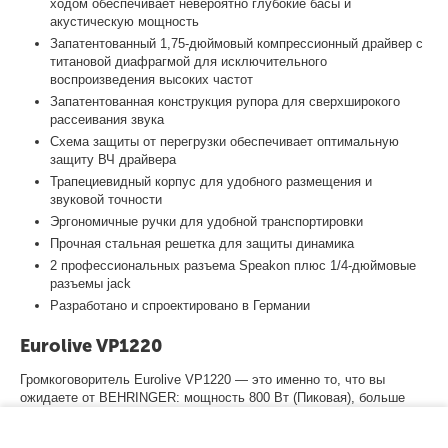
ходом обеспечивает невероятно глубокие басы и
акустическую мощность
Запатентованный 1,75-дюймовый компрессионный драйвер с
титановой диафрагмой для исключительного
воспроизведения высоких частот
Запатентованная конструкция рупора для сверхширокого
рассеивания звука
Схема защиты от перегрузки обеспечивает оптимальную
защиту ВЧ драйвера
Трапециевидный корпус для удобного размещения и
звуковой точности
Эргономичные ручки для удобной транспортировки
Прочная стальная решетка для защиты динамика
2 профессиональных разъема
Speakon
плюс 1/4-дюймовые
разъемы jack
Разработано и спроектировано в Германии
Eurolive VP1220
Громкоговоритель Eurolive VP1220 — это именно то, что вы
ожидаете от BEHRINGER: мощность 800 Вт (Пиковая), больше
возможностей и абсолютно доступная цена! А благодаря
чрезвычайно мощному 12-дюймовому низкочастотному (НЧ)
−
+
В корзину