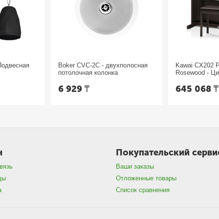
Подвесная
Boker CVC-2C - двухполосная
Kawai CX202 
потолочная колонка
Rosewood - Ц
6 929
₸
645 068
н
Покупательский серви
вязь
Ваши заказы
ды
Отложенные товары
а
Список сравнения