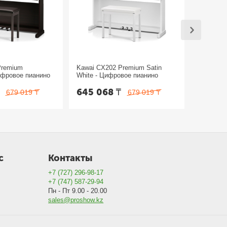
Premium
Kawai CX202 Premium Satin
Kawai CX
ифровое пианино
White - Цифровое пианино
Black - 
₸
645 068
₸
645 0
679 019
₸
679 019
₸
с
Контакты
+7 (727) 296-98-17
+7 (747) 587-29-94
Пн - Пт 9.00 - 20.00
sales@proshow.kz