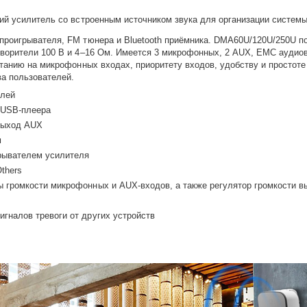
й усилитель со встроенным источником звука для организации систем
оигрывателя, FM тюнера и Bluetooth приёмника. DMA60U/120U/250U по
ворители 100 В и 4–16 Ом. Имеется 3 микрофонных, 2 AUX, EMC аудио
танию на микрофонных входах, приоритету входов, удобству и простоте
а пользователей.
елей
 USB-плеера
 выход AUX
м
рывателем усилителя
thers
 громкости микрофонных и AUX-входов, а также регулятор громкости вы
гналов тревоги от других устройств