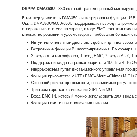
DSPPA DMA350U -
350-ваттный трансляционный микширующи
В микшер-усилитель DMA350U интегрированы функции USB пр
Ом, а DMA350U/500U/650U поддерживают выход на громкого
отображению статуса на экране, входу EMC, фантомному пи
множестве решений и удовлетворить требования большинств
Интуитивно понятный дисплей, удобный для пользоват
Встроенные функции Bluetooth-приёмника, FM-тюнера и
3 входа для микрофонов, 1 вход EMC, 2 входа AUX, 1
Поддержка выхода нагромкоговорители 100 В и 4–16 О
Инфракрасный пульт дистанционного управления проиг
Функция приоритета: MUTE>EMC=Alarm=Chime>MIC1>O
Основной регулятор громкости, независимые регуляторы
Триггеры короткого замыкания SIREN и MUTE
Вход EMC IN, который можно использовать для ввода си
Функция памяти при отключении питания