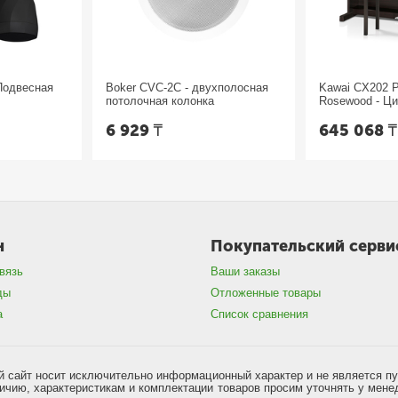
Подвесная
Boker CVC-2C - двухполосная
Kawai CX202 
потолочная колонка
Rosewood - Ц
6 929
₸
645 068
н
Покупательский серви
вязь
Ваши заказы
ды
Отложенные товары
а
Список сравнения
 сайт носит исключительно информационный характер и не является п
чию, характеристикам и комплектации товаров просим уточнять у мене