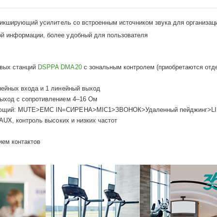
микширующий усилитель со встроенным источником звука для организа
ой информации, более удобный для пользователя
овых станций
DSPPA DMA20
с зональным контролем (приобретаются отде
инейных входа и 1 линейный выход
выход с сопротивлением 4–16 Ом
ледующий: MUTE>EMC IN=СИРЕНА>MIC1>ЗВОНОК>Удаленный пейджинг>L
 AUX, контроль высоких и низких частот
ием контактов