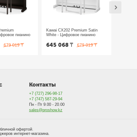
Premium
Kawai CX202 Premium Satin
Kawai CX
ифровое пианино
White - Цифровое пианино
Black - 
₸
645 068
₸
645 0
679 019
₸
679 019
₸
с
Контакты
+7 (727) 296-98-17
+7 (747) 587-29-94
Пн - Пт 9.00 - 20.00
sales@proshow.kz
убличной офертой.
джеров интернет-магазина.