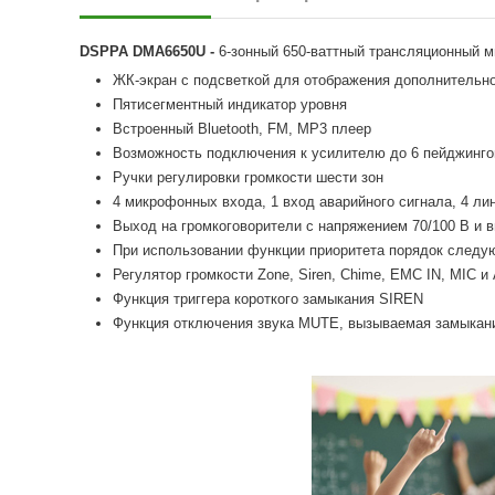
DSPPA DMA6650U -
6-зонный 650-ваттный трансляционный 
ЖК-экран с подсветкой для отображения дополнительн
Пятисегментный индикатор уровня
Встроенный Bluetooth, FM, MP3 плеер
Возможность подключения к усилителю до 6 пейджинг
Ручки регулировки громкости шести зон
4 микрофонных входа, 1 вход аварийного сигнала, 4 л
Выход на громкоговорители с напряжением 70/100 В и 
При использовании функции приоритета порядок с
Регулятор громкости Zone, Siren, Chime, EMC IN, MIC и
Функция триггера короткого замыкания SIREN
Функция отключения звука MUTE, вызываемая замыкан