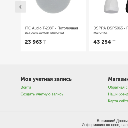
ITC Audio T-208T - Потолочная
DSPPA DSP5065 - 
встраиваемая колонка
колонка
23 963
₸
43 254
₸
Моя учетная запись
Магази
Войти
Обратная с
Создать учетную запись
Наши брен
Карта сайт
Внимание! Данный
Информацию по цене, нали