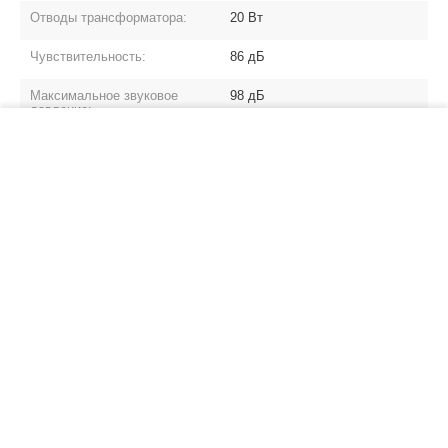
Отводы трансформатора:
20 Вт
Чувствительность:
86 дБ
Максимальное звуковое
98 дБ
давление:
−
+
В корзину
Частотный диапазон:
90 Гц - 20 кГц
Излучатели (динамики):
5'' + 0,75''
Размеры:
Ø138 х 218 мм
Вес:
1,44 кг
Цвета:
Белый
Возможность установки на
Нет
улице: