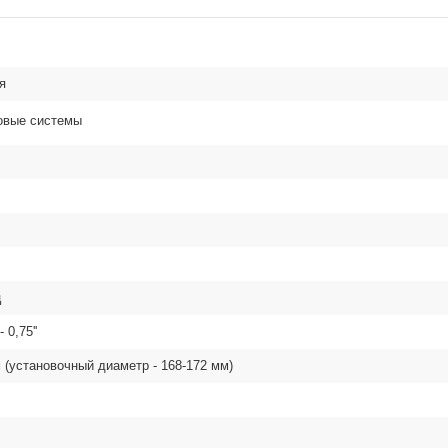
я
овые системы
ц
- 0,75''
 (установочный диаметр - 168-172 мм)