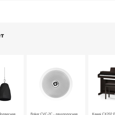
ет
Подвесная
Boker CVC-2C - двухполосная
Kawai CX202 