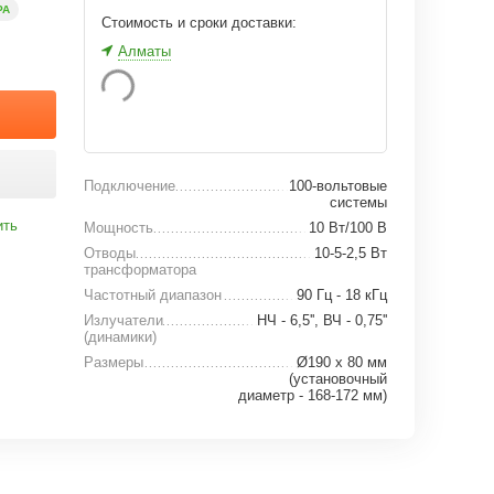
РА
Стоимость и сроки доставки:
Алматы
Подключение
100-вольтовые
системы
ить
Мощность
10 Вт/100 В
Отводы
10-5-2,5 Вт
трансформатора
Частотный диапазон
90 Гц - 18 кГц
Излучатели
НЧ - 6,5'', ВЧ - 0,75''
(динамики)
Размеры
Ø190 x 80 мм
(установочный
диаметр - 168-172 мм)