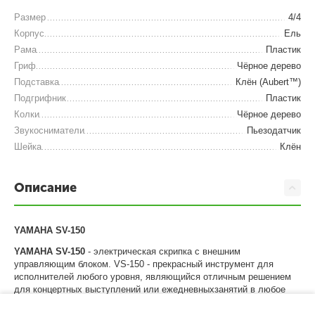
Размер
4/4
Корпус
Ель
Рама
Пластик
Гриф
Чёрное дерево
Подставка
Клён (Aubert™)
Подгрифник
Пластик
Колки
Чёрное дерево
Звукосниматели
Пьезодатчик
Шейка
Клён
Описание
YAMAHA SV-150
YAMAHA SV-150
- электрическая скрипка с внешним
управляющим блоком. VS-150 - прекрасный инструмент для
исполнителей любого уровня, являющийся отличным решением
для концертных выступлений или ежедневныхзанятий в любое
время и в любом месте. Используя наушники, Вы
В корзину
можетезаниматься сколько вам угодно не мешая при этом