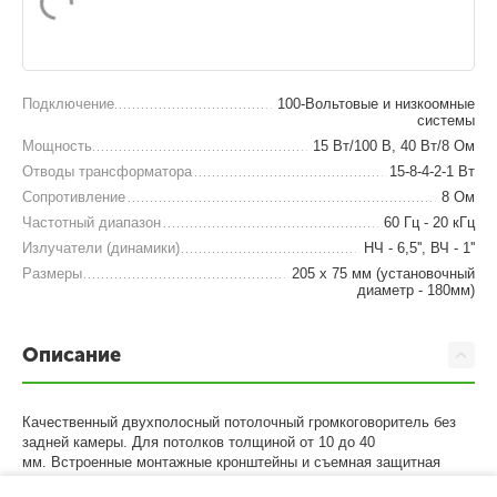
Подключение
100-Вольтовые и низкоомные
системы
Мощность
15 Вт/100 В, 40 Вт/8 Ом
Отводы трансформатора
15-8-4-2-1 Вт
Сопротивление
8 Ом
Частотный диапазон
60 Гц - 20 кГц
Излучатели (динамики)
НЧ - 6,5'', ВЧ - 1''
Размеры
205 х 75 мм (установочный
диаметр - 180мм)
Описание
Качественный двухполосный потолочный громкоговоритель без
задней камеры. Для потолков толщиной от 10 до 40
мм.
Встроенные монтажные кронштейны и съемная защитная
решетка.
Оснащен 6,5-дюймовым низкочастотным динамиком и 1-