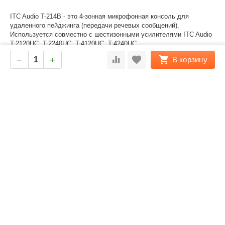
ITC Audio T-214B - это 4-зонная микрофонная консоль для
удаленного пейджинга (передачи речевых сообщений).
Используется совместно с шестизонными усилителями ITC Audio
T-2120UC, T-2240UC, T-4120UC, T-4240UC.
Микрофон прост в использовании, благодаря интуитивно
−
+
В корзину
понятному отображению информации, что позволяет легко и
быстро делать нужные сообщения в нужные зоны.
Характеристики
Моя учетная запись
Магазин
Покупательский сервис