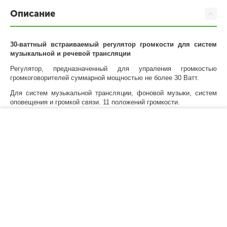
Описание
30-ваттный встраиваемый регулятор громкости для систем
музыкальной и речевой трансляции
Регулятор, предназначенный для упраления громкостью
громкоговорителей суммарной мощностью не более 30 Ватт.
Для систем музыкальной трансляции, фоновой музыки, систем
оповещения и громкой связи. 11 положений громкости.
Регулятор громкости имеет встроенное реле 24 В для
−
+
В корзину
принудительного включения на максимальную громкость.
Характеристики
Моя учетная запись