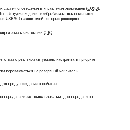
х систем оповещения и управления эвакуацией (
СОУЭ
).
 Вт с 6 аудиовходами, темброблоком, поканальными
шних USB/SD накопителей, которые расширяют
 сопряжение с системами
ОПС
.
тствии с реальной ситуацией, настраивать приоритет
ски переключаться на резервный усилитель.
 для предупреждения о событии.
ая передача может использоваться для передачи на