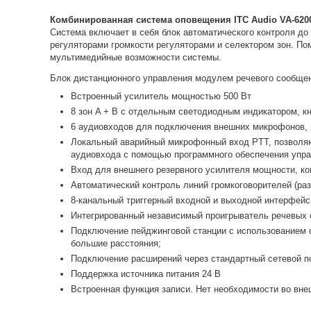
Комбинированная система оповещения ITC Audio VA-62
Система включает в себя блок автоматического контроля д
регуляторами громкости регуляторами и селектором зон. П
мультимедийные возможности системы.
Блок дистанционного управления модулем речевого сообщен
Встроенный усилитель мощностью 500 Вт
8 зон A + B с отдельным светодиодным индикатором, кн
6 аудиовходов для подключения внешних микрофонов, п
Локальный аварийный микрофонный вход PTT, позволяю
аудиовхода с помощью программного обеспечения упра
Вход для внешнего резервного усилителя мощности, ко
Автоматический контроль линий громкоговорителей (раз
8-канальный триггерный входной и выходной интерфейс
Интегрированный независимый проигрыватель речевых
Подключение пейджинговой станции с использованием с
большие расстояния;
Подключение расширений через стандартный сетевой по
Поддержка источника питания 24 В
Встроенная функция записи. Нет необходимости во вн