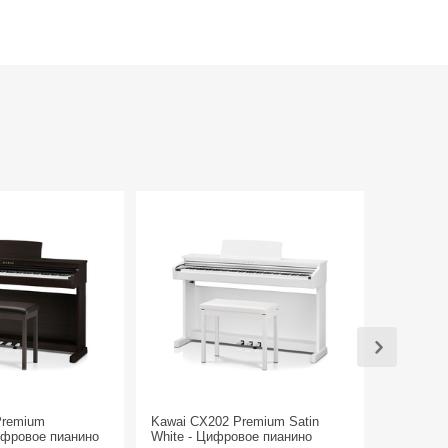
Premium
Kawai CX202 Premium Satin
Kawai CX
ифровое пианино
White - Цифровое пианино
Black - 