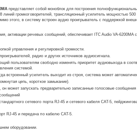
00MA
представляет собой моноблок для построения полнофункциональны
о 8 линий громкоговорителей, трансляционный усилитель мощностью 500
омимо этого, в систему встроен аудио проигрыватель с поддержкой вне
ия, активации речевых сообщений, обеспечивает ITC Audio VA-6200MA
опкой управления и регулировкой громкости.
роигрывателей, радио и других источников аудиосигнала.
щий пользователям свободно изменять приоритет аудиовыхода в соотве
вления системой.
гда встроенный усилитель выходит из строя, система может автоматиче
омкнутая цепь, короткое замыкание).
, он может запускать предварительно записанные голосовые сообщения
 сообщений
тандартного сетевого порта RJ-45 и сетевого кабеля CAT-5, пейджингов
рт RJ-45 и передача по кабелю CAT-5.
ешнем оборудовании.