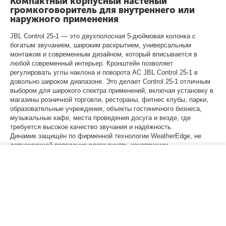
Компактный корпусный настеный
громкоговоритель для внутреннего или
наружного применения
JBL Control 25-1 — это двухполосная 5-дюймовая колонка с
богатым звучанием, широким раскрытием, универсальным
монтажом и современным дизайном, который вписывается в
любой современный интерьер.
Кронштейн позволяет
регулировать углы наклона и поворота АС JBL Control 25-1 в
довольно широком диапазоне.
Это делает Control 25-1 отличным
выбором для широкого спектра применений, включая установку в
магазины розничной торговли, рестораны, фитнес клубы, парки,
образовательные учреждения, объекты гостиничного бизнеса,
музыкальные кафе, места проведения досуга и везде, где
требуется высокое качество звучания и надёжность.
Динамик
защищён по фирменной технологии WeatherEdge, не
допускающей попадание влаги внутрь конструкции.
−
+
В корзину
Для особо сложных погодных условий опционально
предусмотрены специальная решётка и крышка клеммного отсека
(приобретаются отдельно).
НЧ-динамик 5,25” с диффузором из тканого стекловолокна
Твитер с диафрагмой 0,75” из полиэтиленимина с
жидкостным охлаждением
Современный внешний вид с превосходным дизайном