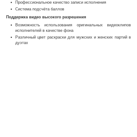
Профессиональное качество записи исполнения
Система подсчёта баллов
Поддержка видео высокого разрешения
Возможность использования оригинальных видеоклипов
исполнителей в качестве фона
Различный цвет раскраски для мужских и женских партий в
дуэтах
Выбор расположения и количества выводимых строк песни
на экране
Управление с планшета или смартфона
Встроенный Wi-Fi адаптер
Интуитивно понятный интерфейс устройства
Интеллектуальная поисковая система с исправлением
опечаток
Раздельное управление громкостью микрофонов и
фонограммы
Возможность обновления через интернет
Несколько цветовых схем интерфейса
Характеристики