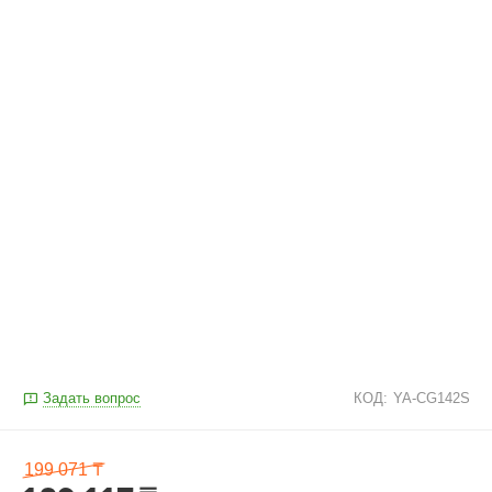
Задать вопрос
КОД:
YA-CG142S
199 071
₸