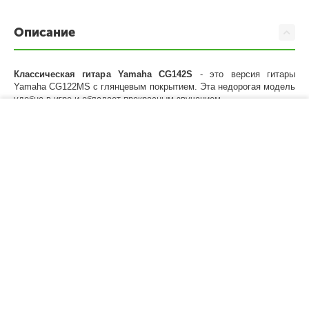
Описание
Классическая гитара Yamaha CG142S
- это версия гитары
Yamaha CG122MS с глянцевым покрытием. Эта недорогая модель
удобна в игре и обладает прекрасным звучанием.
−
+
В корзину
Характеристики
Моя учетная запись
Магазин
Покупательский сервис