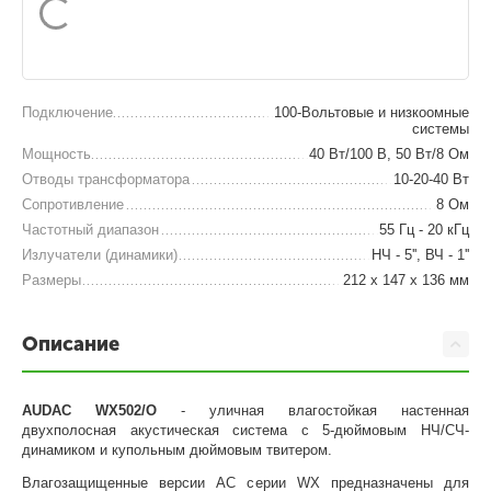
Подключение
100-Вольтовые и низкоомные
системы
Мощность
40 Вт/100 В, 50 Вт/8 Ом
Отводы трансформатора
10-20-40 Вт
Сопротивление
8 Ом
Частотный диапазон
55 Гц - 20 кГц
Излучатели (динамики)
НЧ - 5'', ВЧ - 1''
Размеры
212 х 147 х 136 мм
Описание
AUDAC WX502/O
- уличная влагостойкая настенная
двухполосная акустическая система с 5-дюймовым НЧ/СЧ-
динамиком и купольным дюймовым твитером.
Влагозащищенные версии АС серии WX предназначены для