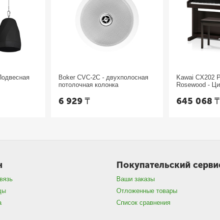
Подвесная
Boker CVC-2C - двухполосная
Kawai CX202 
потолочная колонка
Rosewood - Ц
6 929
₸
645 068
н
Покупательский серви
вязь
Ваши заказы
ды
Отложенные товары
а
Список сравнения