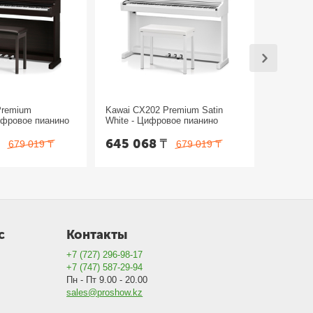
Premium
Kawai CX202 Premium Satin
Kawai CX
ифровое пианино
White - Цифровое пианино
Black - 
₸
645 068
₸
645 0
679 019
₸
679 019
₸
с
Контакты
+7 (727) 296-98-17
+7 (747) 587-29-94
Пн - Пт 9.00 - 20.00
sales@proshow.kz