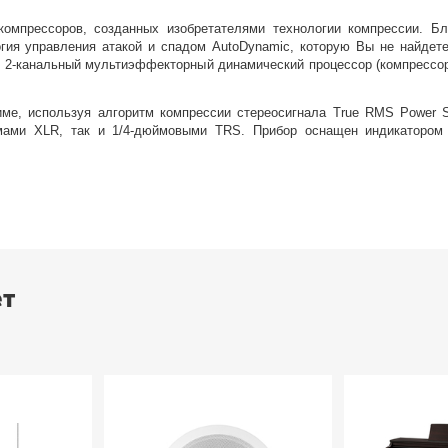
прессоров, созданных изобретателями технологии компрессии. Бла
огия управления атакой и спадом AutoDynamic, которую Вы не найдете
 2-канальный мультиэффекторный динамический процессор (компрессор 
име, используя алгоритм компрессии стереосигнала True RMS Power S
мами XLR, так и 1/4-дюймовыми TRS. Прибор оснащен индикатором
ет