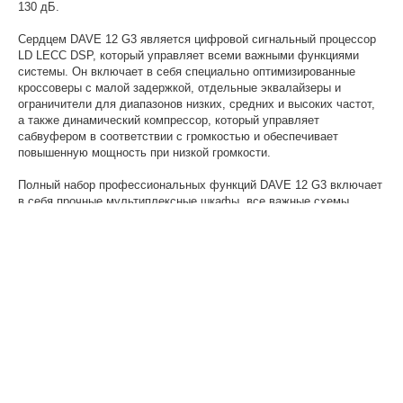
130 дБ.
Сердцем DAVE 12 G3 является цифровой сигнальный процессор
LD LECC DSP, который управляет всеми важными функциями
системы. Он включает в себя специально оптимизированные
кроссоверы с малой задержкой, отдельные эквалайзеры и
ограничители для диапазонов низких, средних и высоких частот,
а также динамический компрессор, который управляет
сабвуфером в соответствии с громкостью и обеспечивает
повышенную мощность при низкой громкости.
Полный набор профессиональных функций DAVE 12 G3 включает
в себя прочные мультиплексные шкафы, все важные схемы
защиты, RCA, комбинированные разъемы XLR/jack и Speakon-
совместимые разъемы, а также утопленные ручки эргономичной
формы. Ручки сабвуфера LD "Evolutive" представляют собой
важное нововведение с металлической кольцевой ручкой,
обеспечивающей надежный и удобный захват со всех сторон.
Для точной вертикальной ориентации сателлитов опоры
динамиков регулируются по вертикали максимум на ± 13,5°. в
семи шагах.
Система DAVE 12 G3 идеально подходит для мобильного
использования, а также производит отличное впечатление при
стационарной установке.