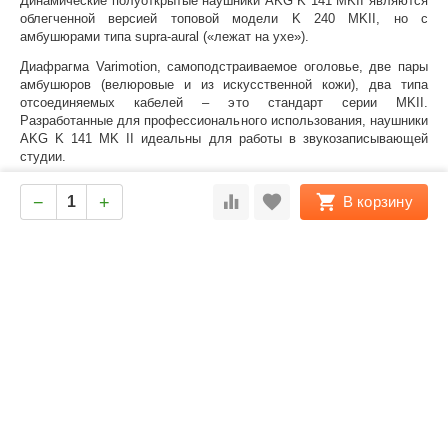
Динамические полуоткрытые наушники AKG K 141 MKII являются
облегченной версией топовой модели K 240 MKII, но с
амбушюрами типа supra-aural («лежат на ухе»).
Диафрагма Varimotion, самоподстраиваемое оголовье, две пары
амбушюров (велюровые и из искусственной кожи), два типа
отсоединяемых кабелей – это стандарт серии MKII.
Разработанные для профессионального использования, наушники
AKG K 141 MK II идеальны для работы в звукозаписывающей
студии.
Наушники оснащены уникальной системой Varimotion и XXL-
−
+
В корзину
мембранами с пониженным импедансом для достижения высокой
чувствительности и более мощного звука. Овальная форма
амбюшуров в сочетании с полуоткрытой конструкцией
обеспечивает точное воспроизведение. Наушники имеют легкий
вес и удобны в применении.
Характеристики