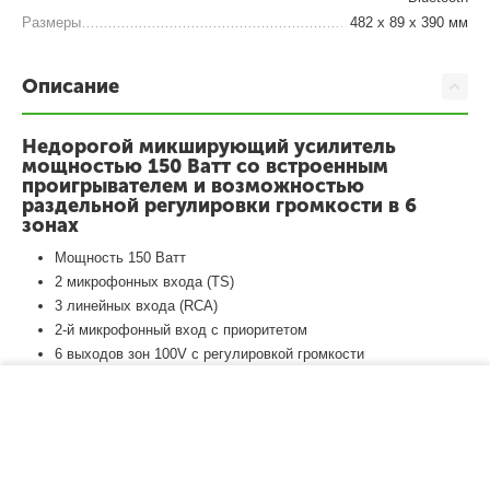
Размеры
482 х 89 х 390 мм
Описание
Недорогой микширующий усилитель
мощностью 150 Ватт со встроенным
проигрывателем и возможностью
раздельной регулировки громкости в 6
зонах
Мощность 150 Ватт
2 микрофонных входа (TS)
3 линейных входа (RCA)
2-й микрофонный вход с приоритетом
6 выходов зон 100V с регулировкой громкости
1 выход 110V, 70V, 4-16Ом
−
+
В корзину
2 линейных выхода (RCA)
в комплекте ИК пульт ДУ
высота в рэке 2U
размеры корпуса 482 х 89 х 390 мм