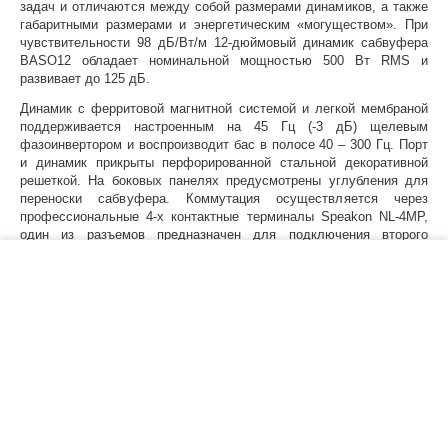
задач и отличаются между собой размерами динамиков, а также
габаритными размерами и энергетическим «могуществом». При
чувствительности 98 дБ/Вт/м 12-дюймовый динамик сабвуфера
BASO12 обладает номинальной мощностью 500 Вт RMS и
развивает до 125 дБ.
Динамик с ферритовой магнитной системой и легкой мембраной
поддерживается настроенным на 45 Гц (-3 дБ) щелевым
фазоинвертором и воспроизводит бас в полосе 40 – 300 Гц. Порт
и динамик прикрыты перфорированной стальной декоративной
решеткой. На боковых панелях предусмотрены углубления для
переноски сабвуфера. Коммутация осуществляется через
профессиональные 4-х контактные терминалы Speakon NL-4MP,
один из разъемов предназначен для подключения второго
сабвуфера. Сабвуфер не оборудован пассивными фильтрами –
−
+
В корзину
сигнал поступает непосредственно на динамик и
подразумевается, что он (сигнал) должен быть предварительно
обработан НЧ-фильтром процессора.
Предусмотрен монтаж 35-мм опоры и опциональный комплект
MBK100. Модель выпускается в черном и белом цветовых
вариантах.
Отличительные особенности
Высокая чувствительность