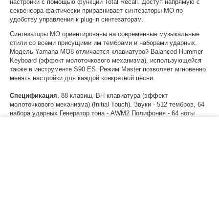
настройки с помощью функции Total Recall. Доступ напрямую с
секвенсора фактически приравнивает синтезаторы MO по
удобству управления к plug-in синтезаторам.
Синтезаторы MO ориентированы на современные музыкальные
стили со всеми присущими им тембрами и наборами ударных.
Модель Yamaha MO8 отличается клавиатурой Balanced Hummer
Keyboard (эффект молоточкового механизма), использующейся
также в инструменте S90 ES. Режим Master позволяет мгновенно
менять настройки для каждой конкретной песни.
Спецификация.
88 клавиш, BH клавиатура (эффект
молоточкового механизма) (Initial Touch). Звуки - 512 тембров, 64
набора ударных Генератор тона - AWM2 Полифония - 64 ноты
Мультитембральность - 16 частей (внутр.) Память Wave - 175Мб
(при конвертации в 16-битн. линейный формат), 1859 волновых
−
+
В корзину
форм Объем - 226000 нот Разрешение - 480 долей/четверть
Максимальная полифония - 124 ноты Темп - 1-300 Тип записи -
Замена, поверх, запись в реальном времени, Пошаговая Треки -
Режим Pattern: 16 phrase треков. Режим Pattern Chain: трек
Pattern, трек Tempo, трек Scene. Режим Song: 16 треков
секвенции (назначение loop on/off на каждый), трек Tempo, трек
Scene Patterns - 64/16 секций, 256 макс. Фразы - Пресеты – 687,
пользовательские – 256/pattern Песни - 64 Mixing voices:
16/pattern (256 макс.) Mixing templates: 32 Арпеджиатор - 1787
пресетов, 256 пользовательских MIDI Sync, канал передачи/