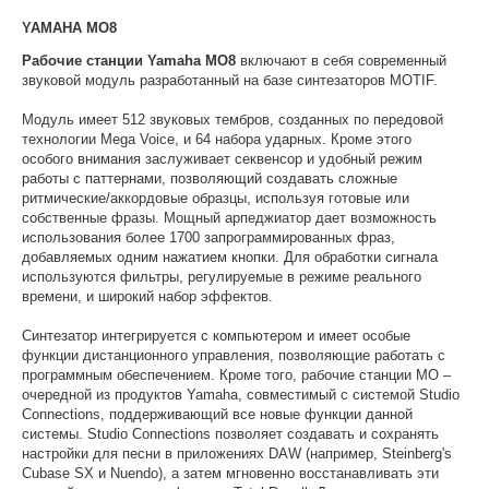
YAMAHA MO8
Рабочие станции Yamaha MO8
включают в себя современный
звуковой модуль разработанный на базе синтезаторов MOTIF.
Модуль имеет 512 звуковых тембров, созданных по передовой
технологии Mega Voice, и 64 набора ударных. Кроме этого
особого внимания заслуживает секвенсор и удобный режим
работы с паттернами, позволяющий создавать сложные
ритмические/аккордовые образцы, используя готовые или
собственные фразы. Мощный арпеджиатор дает возможность
использования более 1700 запрограммированных фраз,
добавляемых одним нажатием кнопки. Для обработки сигнала
используются фильтры, регулируемые в режиме реального
времени, и широкий набор эффектов.
Синтезатор интегрируется с компьютером и имеет особые
функции дистанционного управления, позволяющие работать с
программным обеспечением. Кроме того, рабочие станции MO –
очередной из продуктов Yamaha, совместимый с системой Studio
Connections, поддерживающий все новые функции данной
системы. Studio Connections позволяет создавать и сохранять
настройки для песни в приложениях DAW (например, Steinberg's
Cubase SX и Nuendo), а затем мгновенно восстанавливать эти