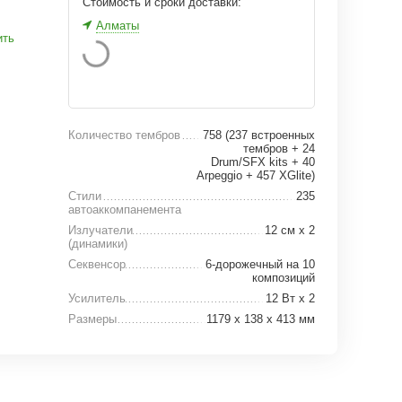
Стоимость и сроки доставки:
Алматы
ить
Количество тембров
758 (237 встроенных
тембров + 24
Drum/SFX kits + 40
Arpeggio + 457 XGlite)
Стили
235
автоаккомпанемента
Излучатели
12 см x 2
(динамики)
Секвенсор
6-дорожечный на 10
композиций
Усилитель
12 Вт х 2
Размеры
1179 х 138 х 413 мм