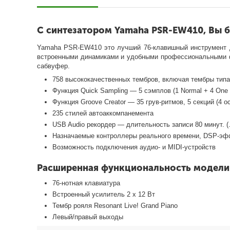
С синтезатором Yamaha PSR-EW410, Вы б
Yamaha PSR-EW410 это лучший 76-клавишный инструмент д
встроенными динамиками и удобными профессиональными функ
сабвуфер.
758 высококачественных тембров, включая тембры типа 
Функция Quick Sampling — 5 сэмплов (1 Normal + 4 One
Функция Groove Creator — 35 грув-ритмов, 5 секций (4 
235 стилей автоаккомпанемента
USB Audio рекордер — длительность записи 80 минут. (
Назначаемые контроллеры реального времени, DSP-эфф
Возможность подключения аудио- и MIDI-устройств
Расширенная функциональность модели
76-нотная клавиатура
Встроенный усилитель 2 х 12 Вт
Тембр рояля Resonant Live! Grand Piano
Левый/правый выходы