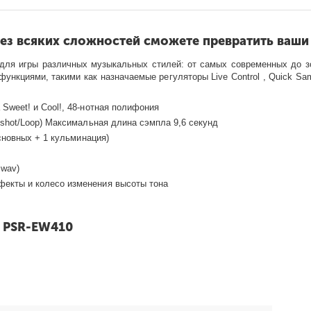
ез всяких сложностей сможете превратить ваши 
ля игры различных музыкальных стилей: от самых современных до з
циями, такими как назначаемые регуляторы Live Control , Quick Samp
Sweet! и Cool!, 48-нотная полифония
 shot/Loop) Максимальная длина сэмпла 9,6 секунд
основных + 1 кульминация)
.wav)
екты и колесо изменения высоты тона
 PSR-EW410