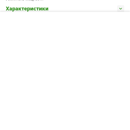
Характеристики
−
+
В корзину
Моя учетная запись
Магазин
Покупательский сервис
Контакты
Внимание! Данный сайт носит исключительно информационный
характер и не является публичной офертой.
Информацию по цене, наличию, характеристикам и комплектации
товаров просим уточнять у менеджеров интернет-магазина.