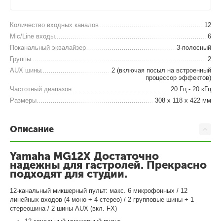
Количество входных каналов
12
Mic/Line входы
6
Поканальный эквалайзер
3-полосный
Группы
2
AUX шины
2 (включая посыл на встроенный
процессор эффектов)
Частотный диапазон
20 Гц - 20 кГц
Размеры
308 x 118 x 422 мм
Описание
Yamaha MG12X Достаточно
надежны для гастролей. Прекрасно
подходят для студии.
12-канальный микшерный пульт: макс. 6 микрофонных / 12
линейных входов (4 моно + 4 стерео) / 2 групповые шины + 1
стереошина / 2 шины AUX (вкл. FX)