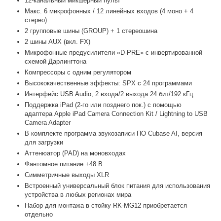
12-канальный микшерный пульт
Макс. 6 микрофонных / 12 линейных входов (4 моно + 4
стерео)
2 групповые шины (GROUP) + 1 стереошина
2 шины AUX (вкл. FX)
Микрофонные предусилители «D-PRE» с инвертированной
схемой Дарлингтона
Компрессоры с одним регулятором
Высококачественные эффекты: SPX с 24 программами
Интерфейс USB Audio, 2 входа/2 выхода 24 бит/192 кГц
Поддержка iPad (2-го или позднего пок.) с помощью
адаптера Apple iPad Camera Connection Kit / Lightning to USB
Camera Adapter
В комплекте программа звукозаписи ПО Cubase AI, версия
для загрузки
Аттенюатор (PAD) на моновходах
Фантомное питание +48 В
Симметричные выходы XLR
Встроенный универсальный блок питания для использования
устройства в любых регионах мира
Набор для монтажа в стойку RK-MG12 приобретается
отдельно