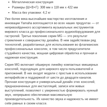
Металлическая конструкция
Размеры (Ш×В×Г): 308 мм x 118 мм x 422 мм
Масса без упаковки: 4,2 кг
Уже более века высочайшее мастерство изготовления и
инновации Yamaha воплощаются во всех наших продуктах — от
непревзойденного ассортимента музыкальных инструментов
мирового класса до профессионального аудиооборудования для
гастролей. Третье поколение серии MG — это результат
стремления к совершенству дизайна. В нем задействован ряд
технологий, разработанных для использования во флагманских
профессиональных консолях, в том числе предусилители
студийного качества, мощная цифровая обработка и прочная и
надежная конструкция.
Серия MG включает обширную линейку компактных микшерных
консолей, подходящих для широкого круга пользователей и
приложений. В них входят модели с простым в использовании
интерфейсом и поддержкой от шести до двадцати каналов.
Прочная конструкция и универсальный дизайн этих консолей,
предназначенных для инсталляций, записи или живых
выступлений, позволяют с уверенностью формировать нужный
звук, непрерывно обеспечивая максимальную
производительность. Их качество звука и надежность не имеют
себе равных в своем классе.