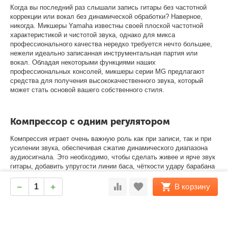
Когда вы последний раз слышали запись гитары без частотной
коррекции или вокал без динамической обработки? Наверное,
никогда. Микшеры Yamaha известны своей плоской частотной
характеристикой и чистотой звука, однако для микса
профессионального качества нередко требуется нечто большее,
нежели идеально записанная инструментальная партия или
вокал. Обладая некоторыми функциями наших
профессиональных консолей, микшеры серии MG предлагают
средства для получения высококачественного звука, который
может стать основой вашего собственного стиля.
Компрессор с одним регулятором
Компрессия играет очень важную роль как при записи, так и при
усилении звука, обеспечивая сжатие динамического диапазона
аудиосигнала. Это необходимо, чтобы сделать живее и ярче звук
гитары, добавить упругости линии баса, чёткости удару барабана
или чистоты вокалу. Однако для эффективного использования
даже самого простого внешнего компрессора необходимо много
−
+
В корзину
времени на ручную настройку. Компрессор с одним регулятором,
который был разработан компанией Yamaha и вскоре стал
стандартом индустрии, позволяет выбирать оптимальные
настройки вращением одной единственной ручки.