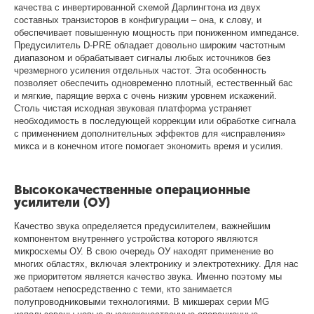
качества с инвертированной схемой Дарлингтона из двух
составных транзисторов в конфигурации – она, к слову, и
обеспечивает повышенную мощность при пониженном импедансе.
Предусилитель D-PRE обладает довольно широким частотным
диапазоном и обрабатывает сигналы любых источников без
чрезмерного усиления отдельных частот. Эта особенность
позволяет обеспечить одновременно плотный, естественный бас
и мягкие, парящие верха с очень низким уровнем искажений.
Столь чистая исходная звуковая платформа устраняет
необходимость в последующей коррекции или обработке сигнала
с применением дополнительных эффектов для «исправления»
микса и в конечном итоге помогает экономить время и усилия.
Высококачественные операционные
усилители (ОУ)
Качество звука определяется предусилителем, важнейшим
компонентом внутреннего устройства которого являются
микросхемы ОУ. В свою очередь ОУ находят применение во
многих областях, включая электронику и электротехнику. Для нас
же приоритетом является качество звука. Именно поэтому мы
работаем непосредственно с теми, кто занимается
полупроводниковыми технологиями. В микшерах серии MG