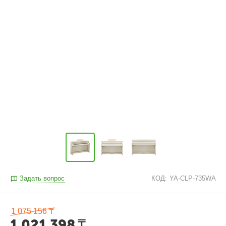
Задать вопрос
КОД:
YA-CLP-735WA
1 075 156
₸
1 021 398
₸