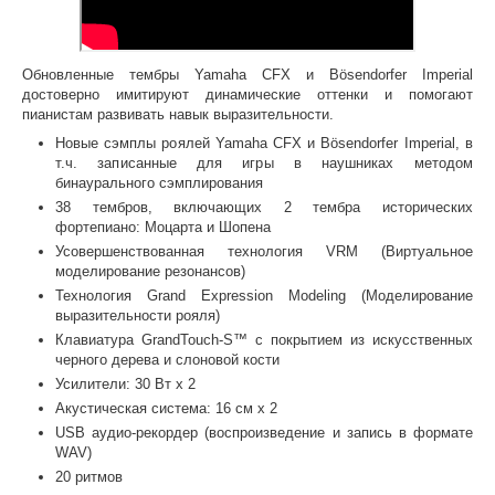
Обновленные тембры Yamaha CFX и Bösendorfer Imperial
достоверно имитируют динамические оттенки и помогают
пианистам развивать навык выразительности.
Новые сэмплы роялей Yamaha CFX и Bösendorfer Imperial, в
т.ч. записанные для игры в наушниках методом
бинаурального сэмплирования
38 тембров, включающих 2 тембра исторических
фортепиано: Моцарта и Шопена
Усовершенствованная технология VRM (Виртуальное
моделирование резонансов)
Технология Grand Expression Modeling (Моделирование
выразительности рояля)
Клавиатура GrandTouch-S™ с покрытием из искусственных
черного дерева и слоновой кости
Усилители: 30 Вт x 2
Акустическая система: 16 см x 2
USB аудио-рекордер (воспроизведение и запись в формате
WAV)
20 ритмов