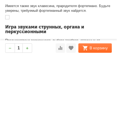
Имеется также звук клавесина, прародителя фортепиано. Будьте
уверены, требуемый фортепианный звук найдется.
Игра звуками струнных, органа и
перкуссионными
Предусмотрена возможность выбора тембров, отличных от
тембров фортепиано. Исполнение произведений с
−
+
В корзину
использованием тембров, отличных от обычных, может оказаться
интересным занятием. Кроме того, другие тембры можно
накладывать на тембр фортепиано для получения насыщенного
звучания.
Практические занятия под метроном
Предусмотрена возможность проведения практических занятий
под метроном. Установив темп и размер согласно конкретной
пьесе, можно играть под метроном, чтобы не терять ритм.
Обучение с использованием встроенных
пьес