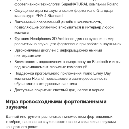
фортепианной технологии SuperNATURAL компании Roland
Ощущение игры на акустическом фортепиано благодаря
клавиатуре PHA-4 Standard
Лаконичный современный дизайн и компактность,
позволяющие органично вписываться в интерьер любой
комнаты
Функция Headphones 3D Ambience для погружения в мир
реалистично звучащего фортепиано при работе в наушниках
Эргономичный дисплей с информационно ёмкими
пиктограммами
Возможность подключения к смартфону по Bluetooth и игры
под аккомпанемент любимых композиций
Поддержка программного приложения Piano Every Day
компании Roland, повышающего заинтересованность
обучаемого в ежедневных занятиях
Доступные покрытия: светлый дуб, белое и черное
Игра превосходными фортепианными
звуками
Данный инструмент располагает множеством фортепианных
тембров, начиная со звуков фортепиано и заканчивая звуками
концертного рояля.